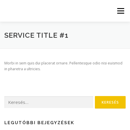
Tovább
a
Menü
tartalomhoz
KEZDŐLAP
RÓLUNK
GALÉRIA
HÍREK
SERVICE TITLE #1
KAPCSOLAT
ENERGETIKAI RIPORT
Morbi in sem quis dui placerat ornare. Pellentesque odio nisi euismod
in pharetra a ultricies.
Keresés:
LEGUTÓBBI BEJEGYZÉSEK