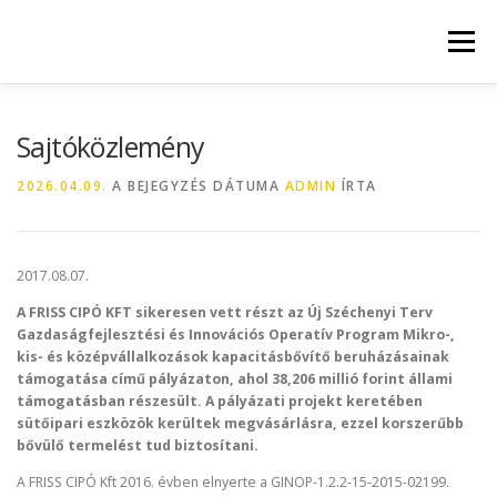
Tovább
a
Menü
tartalomhoz
KEZDŐLAP
RÓLUNK
GALÉRIA
HÍREK
Sajtóközlemény
2026.04.09.
A BEJEGYZÉS DÁTUMA
ADMIN
ÍRTA
KAPCSOLAT
ENERGETIKAI RIPORT
2017.08.07.
A FRISS CIPÓ KFT sikeresen vett részt az Új Széchenyi Terv
Gazdaságfejlesztési és Innovációs Operatív Program Mikro-,
kis- és középvállalkozások kapacitásbővítő beruházásainak
támogatása című pályázaton, ahol 38,206 millió forint állami
támogatásban részesült. A pályázati projekt keretében
sütőipari eszközök kerültek megvásárlásra, ezzel korszerűbb
bővülő termelést tud biztosítani.
A FRISS CIPÓ Kft 2016. évben elnyerte a GINOP-1.2.2-15-2015-02199.