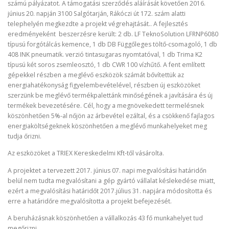
számú pályázatot. A támogatási szerződés aláírását követően 2016.
június 20. napján 3100 Salgótarján, Rákóczi út 172. szám alatti
telephelyén megkezdte a projekt végrehajtását.. A fejlesztés
eredményeként beszerzésre került: 2 db. LF TeknoSolution LFRNP6080
típusú forgótálcás kemence, 1 db DB Függőleges töltő-csomagoló, 1 db
408 INK pneumatik. verzió tintasugaras nyomtatóval, 1 db Trima K2
típusú két soros zsemleosztó, 1 db CWR 100 vízhűtő. A fent említett
gépekkel részben a meglévő eszközök számát bővítettük az
energiahatékonyság figyelembevételével, részben új eszközöket
szerzünk be meglévő termékpalettánk minőségének a javítására és új
termékek bevezetésére. Cél, hogy a megnövekedett termelésnek
köszönhetően 5%-al nőjön az árbevétel ezáltal, és a csökkenő fajlagos
energiaköltségeknek köszönhetően a meglévő munkahelyeket meg
tudja őrizni.
Az eszközöket a TRIEX Kereskedelmi Kft-től vásárolta.
A projektet a tervezett 2017. június 07. napi megvalósítási határidőn
belül nem tudta megvalósítani a gép gyártó vállalat késlekedése miatt,
ezért a megvalósítási határidőt 2017.július 31. napjára módosította és
erre a határidőre megvalósította a projekt befejezését.
A beruházásnak köszönhetően a vállalkozás 43 fő munkahelyet tud
megőrizni.