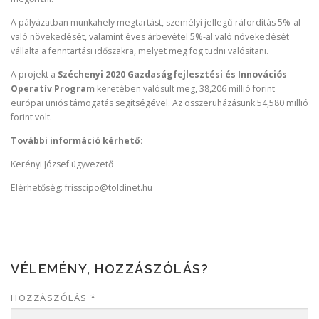
A pályázatban munkahely megtartást, személyi jellegű ráfordítás 5%-al
való növekedését, valamint éves árbevétel 5%-al való növekedését
vállalta a fenntartási időszakra, melyet meg fog tudni valósítani.
A projekt a
Széchenyi 2020
Gazdaságfejlesztési és Innovációs
Operatív Program
keretében valósult meg, 38,206 millió forint
európai uniós támogatás segítségével. Az összeruházásunk 54,580 millió
forint volt.
További információ kérhető:
Kerényi József ügyvezető
Elérhetőség: frisscipo@toldinet.hu
VÉLEMÉNY, HOZZÁSZÓLÁS?
HOZZÁSZÓLÁS
*