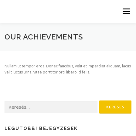
Tovább
a
Menü
tartalomhoz
KEZDŐLAP
RÓLUNK
GALÉRIA
HÍREK
OUR ACHIEVEMENTS
KAPCSOLAT
ENERGETIKAI RIPORT
Nullam ut tempor eros. Donec faucibus, velit et imperdiet aliquam, lacus
velit luctus urna, vitae porttitor orci libero id felis.
Keresés:
LEGUTÓBBI BEJEGYZÉSEK